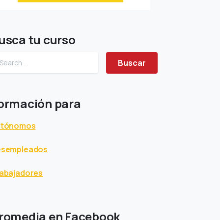
usca tu curso
Buscar
ormación para
utónomos
esempleados
abajadores
romedia en Facebook