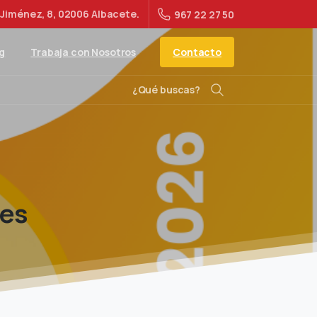
Jiménez, 8, 02006 Albacete.
967 22 27 50
Contacto
g
Trabaja con Nosotros
¿Qué buscas?
Buscar
les