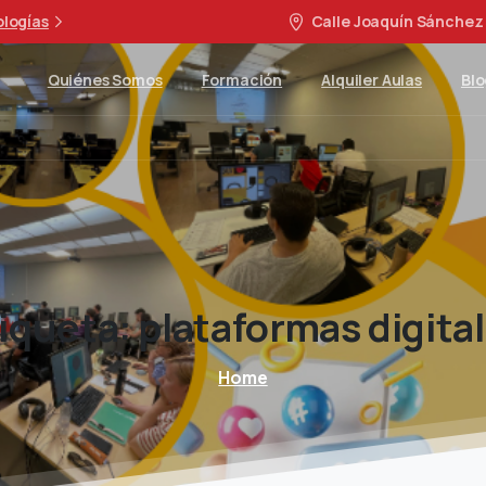
ologías
Calle Joaquín Sánchez 
Quiénes Somos
Formación
Alquiler Aulas
Blo
iqueta:
plataformas
digita
Home