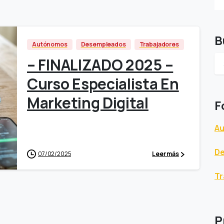
B
Autónomos
Desempleados
Trabajadores
– FINALIZADO 2025 –
Curso Especialista En
Marketing Digital
F
A
D
07/02/2025
Leer más
Tr
P