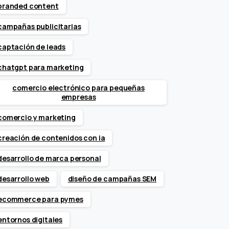
branded content
campañas publicitarias
captación de leads
chatgpt para marketing
comercio electrónico para pequeñas
empresas
comercio y marketing
creación de contenidos con ia
desarrollo de marca personal
desarrollo web
diseño de campañas SEM
ecommerce para pymes
entornos digitales