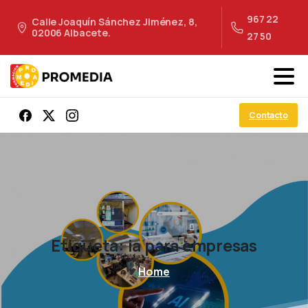
967 22
Calle Joaquín Sánchez Jiménez, 8,
02006 Albacete.
27 50
Contacto
Etiqueta:
ia
para
empresas
Home