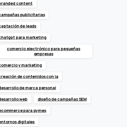
branded content
campañas publicitarias
captación de leads
chatgpt para marketing
comercio electrónico para pequeñas
empresas
comercio y marketing
creación de contenidos con ia
desarrollo de marca personal
desarrollo web
diseño de campañas SEM
ecommerce para pymes
entornos digitales