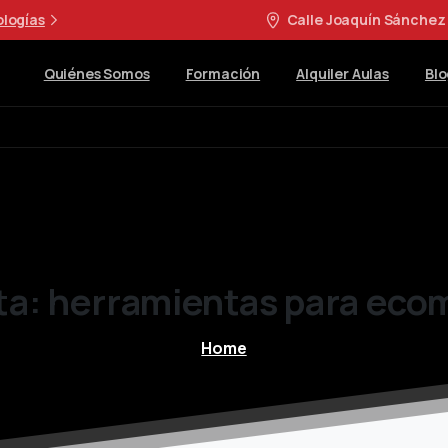
ologías
Calle Joaquín Sánchez 
Quiénes Somos
Formación
Alquiler Aulas
Blo
ta:
herramientas
para
eco
Home