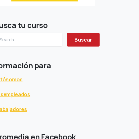
usca tu curso
Buscar
ormación para
utónomos
esempleados
abajadores
romedia en Facebook