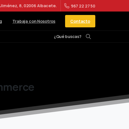
Jiménez, 8, 02006 Albacete.
967 22 27 50
Contacto
g
Trabaja con Nosotros
¿Qué buscas?
Buscar
mmerce