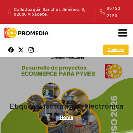
967 22
Calle Joaquín Sánchez Jiménez, 8,
02006 Albacete.
27 50
Contacto
Etiqueta:
facturación
electrónica
Home