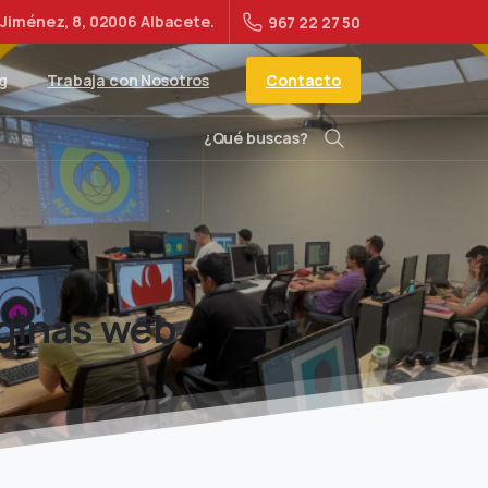
Jiménez, 8, 02006 Albacete.
967 22 27 50
Contacto
g
Trabaja con Nosotros
¿Qué buscas?
Buscar
ginas
web