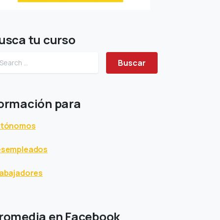
usca tu curso
Buscar
ormación para
utónomos
esempleados
abajadores
romedia en Facebook