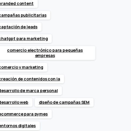
branded content
campañas publicitarias
captación de leads
chatgpt para marketing
comercio electrónico para pequeñas
empresas
comercio y marketing
creación de contenidos con ia
desarrollo de marca personal
desarrollo web
diseño de campañas SEM
ecommerce para pymes
entornos digitales