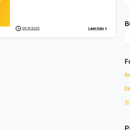
B
28/11/2025
Leer más
F
A
D
Tr
P