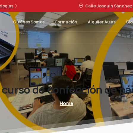
ologías
Calle Joaquín Sánchez 
Quiénes Somos
Formación
Alquiler Aulas
Blo
curso
de
confección
de
pá
Home