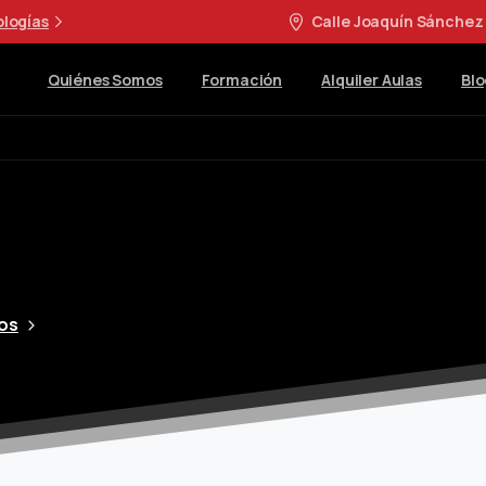
ologías
Calle Joaquín Sánchez 
Quiénes Somos
Formación
Alquiler Aulas
Blo
os
FINALIZADO. Curso Desarrollo de Productos Multimed