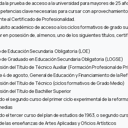
a la prueba de acceso a la universidad para mayores de 25 año
petencias clave necesarias para cursar con aprovechamiento 
te al Certificado de Profesionalidad.
uisito académico de acceso a los ciclos formativos de grado su
r en posesión de, al menos, uno de los siguientes títulos, certi
lo de Educación Secundaria Obligatoria (LOE)
lo de Graduado en Educación Secundaria Obligatoria (LOGSE)
ión del Título de Técnico Auxiliar (Formación Profesional de Pr
de 4 de agosto, General de Educación y Financiamiento de la Re
sión del Título de Técnico (ciclos formativos de Grado Medio)
ión del Título de Bachiller Superior
o el segundo curso del primer ciclo experimental de la reforma
medias
o el tercer curso del plan de estudios de 1963, o segundo cu
de las enseñanzas de Artes Aplicadas y Oficios Artísticos