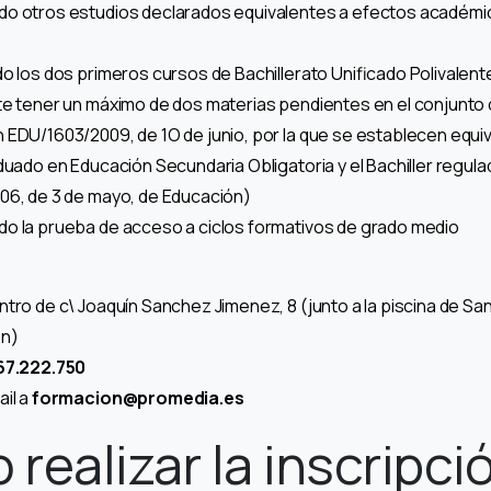
o otros estudios declarados equivalentes a efectos académi
do los dos primeros cursos de Bachillerato Unificado Polivalen
te tener un máximo de dos materias pendientes en el conjunto
 EDU/1603/2009, de 1O de junio, por la que se establecen equiv
duado en Educación Secundaria Obligatoria y el Bachiller regula
06, de 3 de mayo, de Educación)
o la prueba de acceso a ciclos formativos de grado medio
tro de c\ Joaquín Sanchez Jimenez, 8 (junto a la piscina de Sa
én)
67.222.750
ail a
formacion@promedia.es
realizar la inscripci