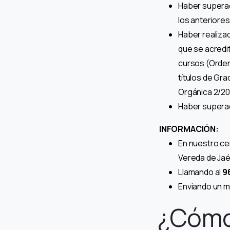
Haber superad
los anteriores
Haber realiza
que se acredi
cursos (Orden
títulos de Gra
Orgánica 2/20
Haber superad
INFORMACIÓN:
En nuestro cen
Vereda de Ja
Llamando al
9
Enviando un m
¿Cómo 