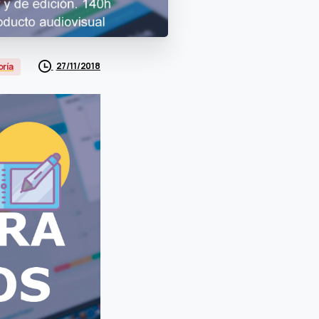
27/11/2018
oría