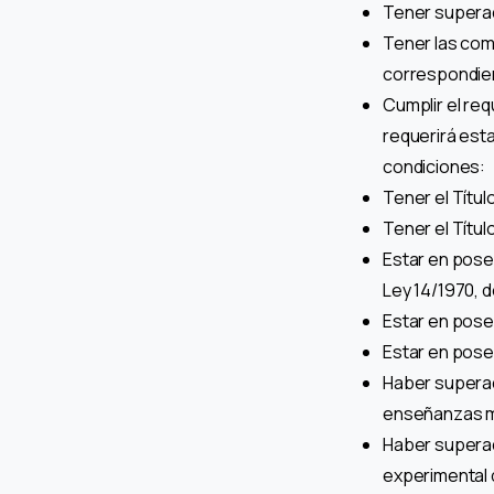
Tener superad
Tener las com
correspondien
Cumplir el req
requerirá esta
condiciones:
Tener el Títu
Tener el Títu
Estar en poses
Ley 14/1970, 
Estar en pose
Estar en poses
Haber superad
enseñanzas 
Haber superad
experimental 