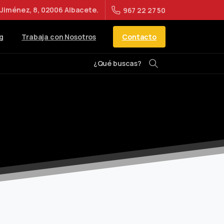
Jiménez, 8, 02006 Albacete.
967 22 27 50
Contacto
g
Trabaja con Nosotros
¿Qué buscas?
Buscar
ia Interactivos 2019