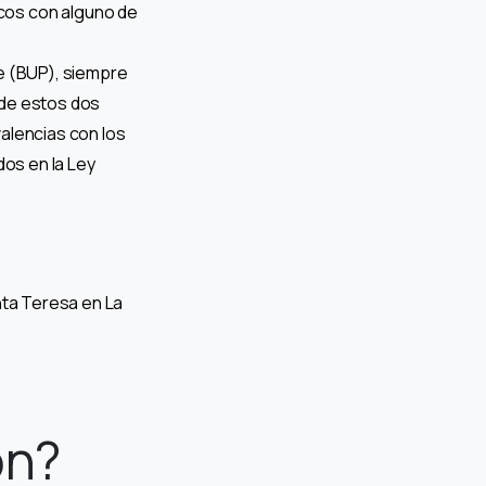
cos con alguno de
te (BUP), siempre
 de estos dos
alencias con los
dos en la Ley
nta Teresa en La
ón?