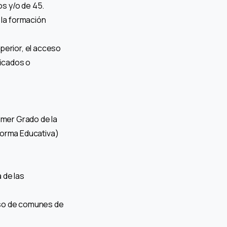
s y/o de 45.
la formación
perior, el acceso
ficados o
imer Grado de la
forma Educativa)
 de las
rso de comunes de