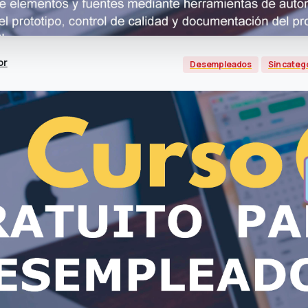
or
Desempleados
Sin categ