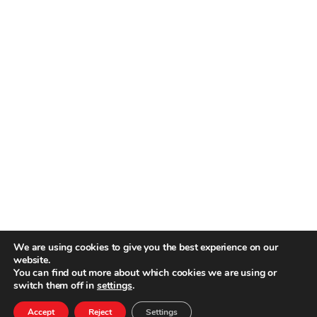
We are using cookies to give you the best experience on our
website.
You can find out more about which cookies we are using or
switch them off in
settings
.
Term of Use
–
Privacy Policy
–
Cookies Policy
Accept
Reject
Settings