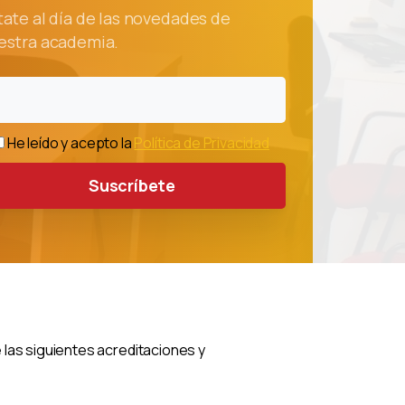
tate al día de las novedades de
estra academia.
He leído y acepto la
Política de Privacidad
las siguientes acreditaciones y