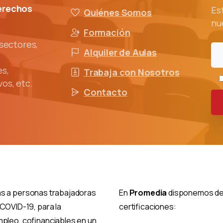
erechos
Es
Quiénes Somos
nu
Formación
 sectores,
Alquiler de Aulas
es,
Trabaja con Nosotros
os, etc.
Contacto
das a personas trabajadoras
En
Promedia
disponemos de 
OVID-19, para la
certificaciones:
empleo, cofinanciables en un