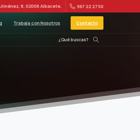
Jiménez, 8, 02006 Albacete.
967 22 27 50
Contacto
g
Trabaja con Nosotros
¿Qué buscas?
Buscar