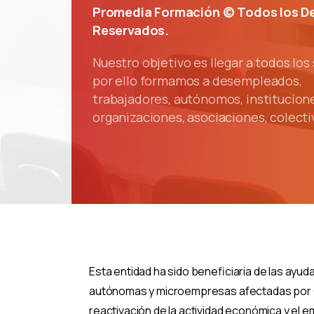
Promedia Formación © Todos los D
Reservados.
Nuestro objetivo es llegar a todos los
por ello formamos a desempleados,
trabajadores, autónomos, institucion
organizaciones, asociaciones, colectiv
Esta entidad ha sido beneficiaria de las ayu
autónomas y microempresas afectadas por C
reactivación de la actividad económica y el 