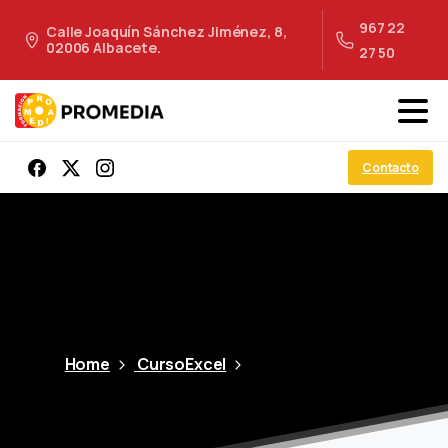
967 22
Calle Joaquín Sánchez Jiménez, 8,
02006 Albacete.
27 50
Contacto
Home
CursoExcel
35.1-Dividir-Texto