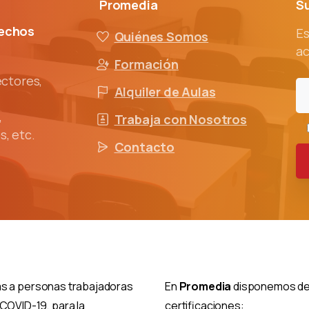
Promedia
S
rechos
Es
Quiénes Somos
a
Formación
ectores,
Alquiler de Aulas
,
Trabaja con Nosotros
s, etc.
Contacto
das a personas trabajadoras
En
Promedia
disponemos de 
OVID-19, para la
certificaciones: