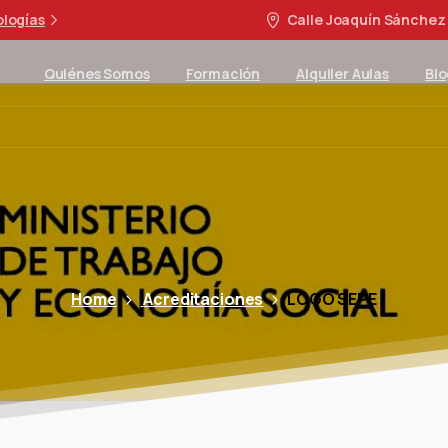
ologías
Calle Joaquín Sánchez 
Quiénes Somos
Formación
Alquiler Aulas
Blo
Home
Acreditaciones
LOGO SEPE