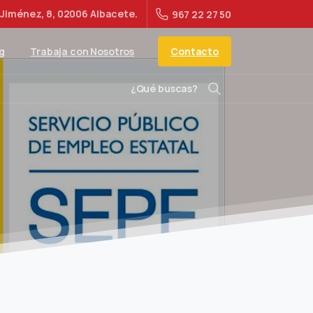
Jiménez, 8, 02006 Albacete.
967 22 27 50
Contacto
g
Trabaja con Nosotros
¿Qué buscas?
Buscar